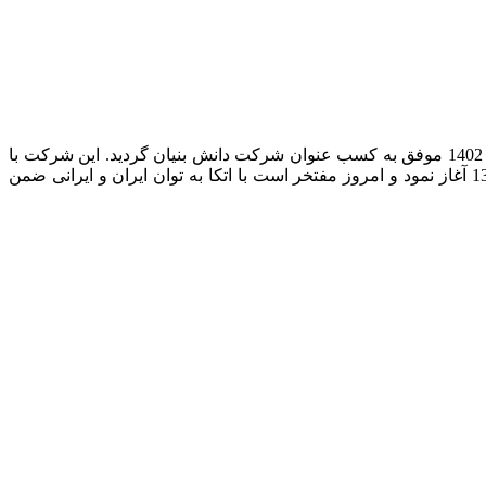
گروه تولیدی صنعتی یاراپویش ایرانیان(ترمه چمن)، در سال 1401از سوی وزارت صمت به عنوان واحد نمونه صنعتی برگزیده شد و در سال 1402 موفق به کسب عنوان شرکت دانش بنیان گردید. این شرکت با
اخذ تائیدیه های بین المللیو داخلی با تولید محصولات متنوع برای کاربر های مختلف در سطح آماتور و حرفه ای، فعالیت خود را در سال 1387 آغاز نمود و امروز مفتخر است با اتکا به توان ایران و ایرانی ضمن